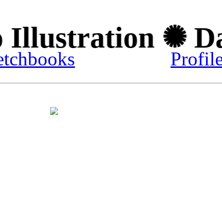
Illustration ✺ Da
etchbooks
Profil