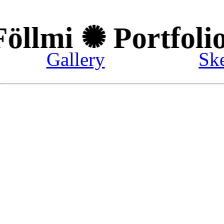
öllmi ✺ Portfolio 
Gallery
Sk