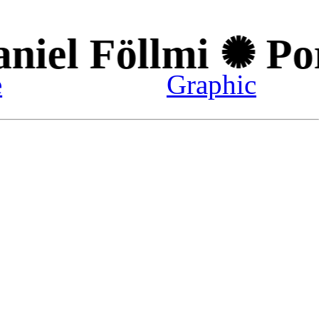
niel Föllmi ✺ Port
e
Graphic